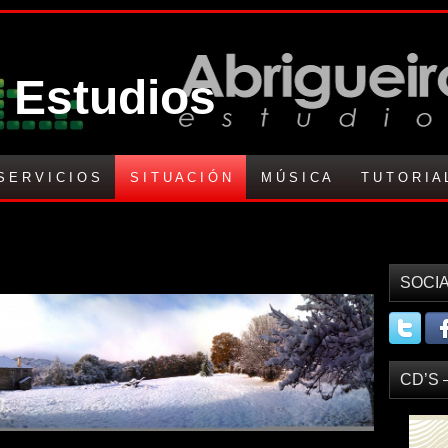
 Estudios
S E R V I C I O S
S I T U A C I Ó N
M Ú S I C A
T U T O R I A 
SOCIA
CD’S 