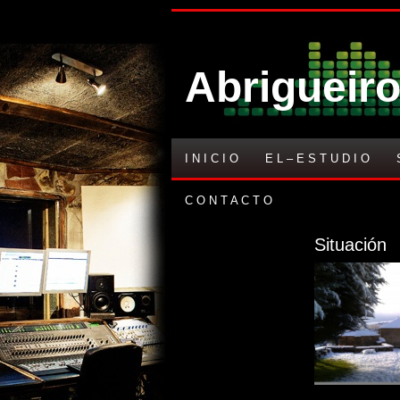
Abrigueiro
I N I C I O
E L – E S T U D I O
C O N T A C T O
Situación