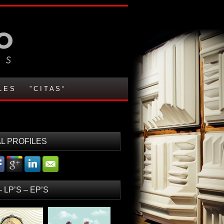
L E S
” C I T A S “
L PROFILES
– LP’S – EP’S