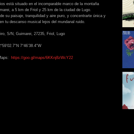
dios está situado en el incomparable marco de la montaña
arei, a 5 km de Friol y 25 km de la ciudad de Lugo.
de su paisaje, tranquilidad y aire puro, y concentrarte única y
en tu descanso musical lejos del mundanal ruido.
iro, S/N, Guimarei, 27235, Friol, Lugo
°59’02.7″N 7°46’38.4″W
 Maps:
https://goo.gl/maps/6KKnj8zWcY22