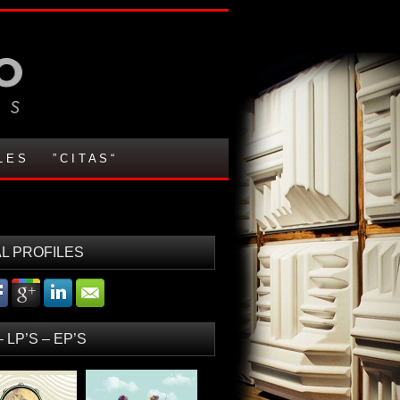
L E S
” C I T A S “
L PROFILES
– LP’S – EP’S