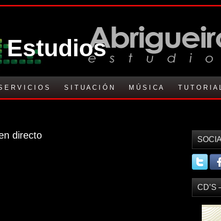
 Estudios
S E R V I C I O S
S I T U A C I Ó N
M Ú S I C A
T U T O R I A 
en directo
SOCIA
CD’S 