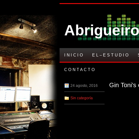
Abrigueiro
I N I C I O
E L – E S T U D I O
C O N T A C T O
Gin Toni’s 
24 agosto, 2016
Sin categoría